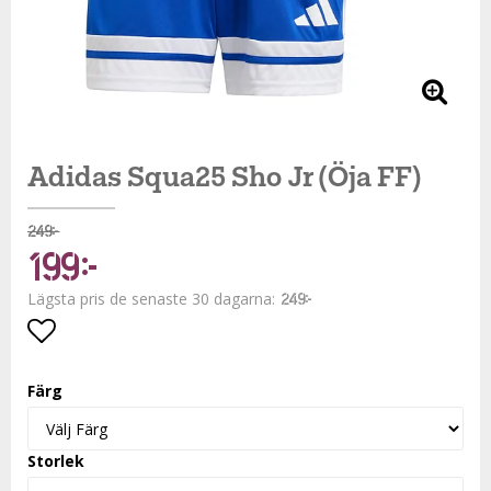
Adidas Squa25 Sho Jr (Öja FF)
249 kr
199 kr
Lägsta pris de senaste 30 dagarna
249 kr
Lägg till i favoritlistan
Färg
Storlek