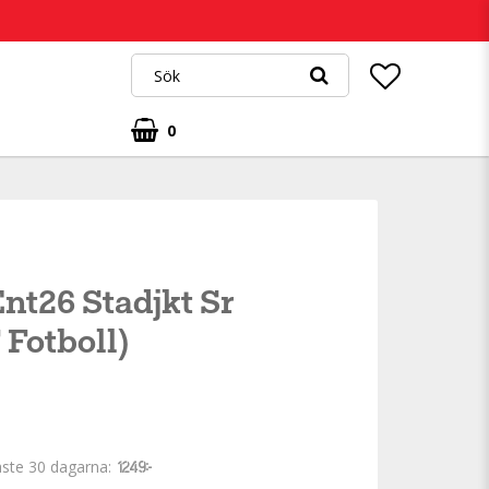
0
nt26 Stadjkt Sr
 Fotboll)
aste 30 dagarna
1 249 kr