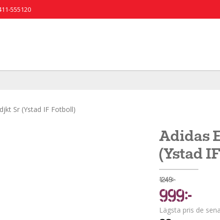
411-555120
jkt Sr (Ystad IF Fotboll)
Adidas E
(Ystad IF
1 249 kr
999 kr
Lägsta pris de sen