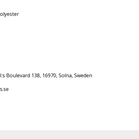
lyester 

II:s Boulevard 138, 16970, Solna, Sweden 

.se 
