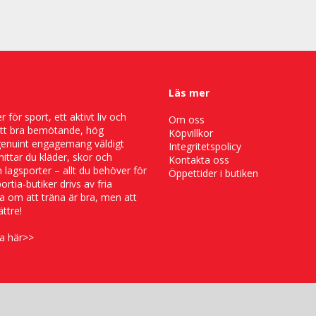
Läs mer
 för sport, ett aktivt liv och
Om oss
ett bra bemötande, hög
Köpvillkor
genuint engagemang väldigt
Integritetspolicy
k hittar du kläder, skor och
Kontakta oss
 lagsporter – allt du behöver för
Öppettider i butiken
portia-butiker drivs av fria
a om att träna är bra, men att
ttre!
a här>>