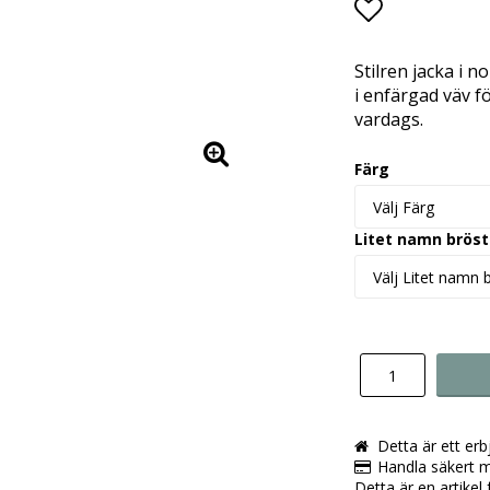
Lägg till i 
Stilren jacka i 
i enfärgad väv f
vardags.
Färg
Litet namn bröst
Detta är ett er
Handla säkert m
Detta är en artikel 