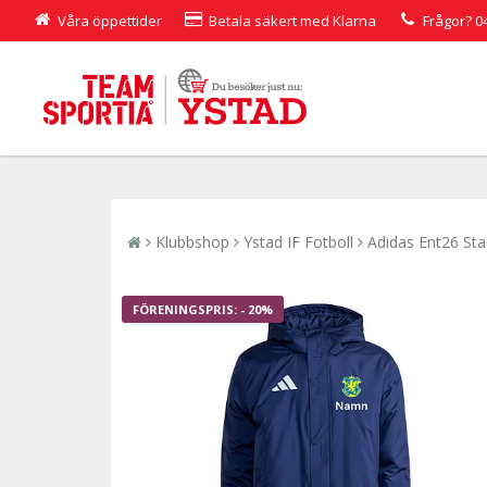
Våra öppettider
Betala säkert med Klarna
Frågor?
0
Klubbshop
Ystad IF Fotboll
Adidas Ent26 Stad
- 20%