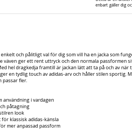
enbart gäller dig o
nkelt och pålitligt val för dig som vill ha en jacka som funge
 väven ger ett rent uttryck och den normala passformen si
 Med hel dragkedja framtill är jackan lätt att ta på och av när
er en tydlig touch av adidas-arv och håller stilen sportig. M
passar fler.

 användning i vardagen

och påtagning

tilren look

 för klassisk adidas-känsla

a för mer anpassad passform
