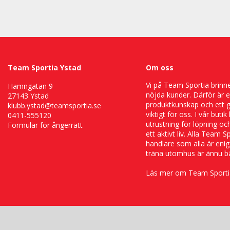
Team Sportia Ystad
Om oss
Vi på Team Sportia brinner
Hamngatan 9
nöjda kunder. Därför är 
27143 Ystad
produktkunskap och ett 
klubb.ystad@teamsportia.se
viktigt för oss. I vår buti
0411-555120
utrustning för löpning och
Formulär för ångerrätt
ett aktivt liv. Alla Team S
handlare som alla är enig
träna utomhus är ännu bä
Läs mer om Team Sporti