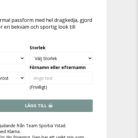
favoritlistan
normal passform med hel dragkedja, gjord
ör en bekväm och sportig look till
Storlek
Förnamn eller efternamn
(Frivilligt)
LÄGG TILL
bjudande från Team Sportia Ystad.
ed Klarna.
för din förening. Den har ett unikt pris som