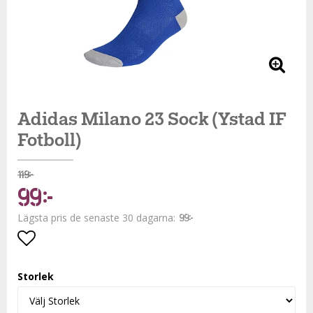
Adidas Milano 23 Sock (Ystad IF
Fotboll)
119 kr
99 kr
Lägsta pris de senaste 30 dagarna
99 kr
Lägg till i favoritlistan
Storlek